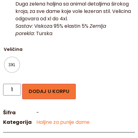
Duga zelena haljina sa animal detaljima širokog
kroja, za sve dame koje vole lezeran stil. Velicina
odgovara od xl do 4xl.
00:06
00:17
Sastav
: Viskoza 95% elastin 5%
Zemlja
porekla:
Turska
Veličina
3XL
DODAJ U KORPU
Šifra
-
Kategorija
Haljine za punije dame