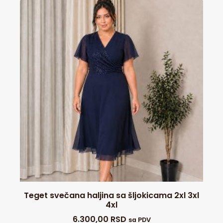
Teget svečana haljina sa šljokicama 2xl 3xl
4xl
6.300,00
RSD
sa PDV