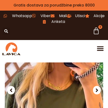
Gratis dostava za porudžbine preko 8000
Whatsapp
Viber
Mail
Utisci
Akcije
Anketa
0