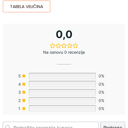
TABELA VELIČINA
0,0
Na osnovu 0 recenzija
5
0%
4
0%
3
0%
2
0%
1
0%
Pretraga