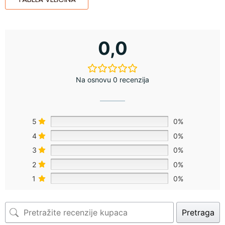
0,0
Na osnovu 0 recenzija
5
0%
4
0%
3
0%
2
0%
1
0%
Pretraga