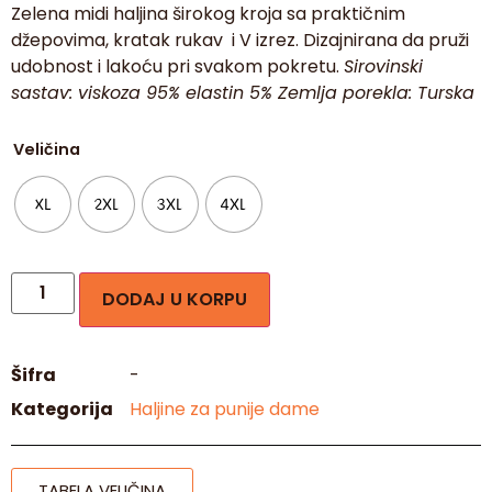
Zelena midi haljina širokog kroja sa praktičnim
džepovima, kratak rukav i V izrez. Dizajnirana da pruži
udobnost i lakoću pri svakom pokretu.
Sirovinski
00:11
00:24
sastav: viskoza 95% elastin 5%
Zemlja porekla: Turska
Veličina
XL
2XL
3XL
4XL
DODAJ U KORPU
Šifra
-
Kategorija
Haljine za punije dame
TABELA VELIČINA