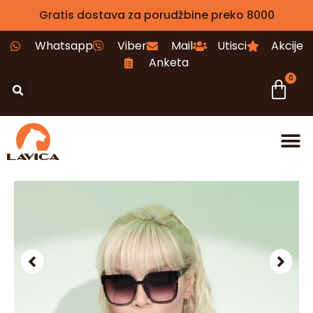
Gratis dostava za porudžbine preko 8000
Whatsapp
Viber
Mail
Utisci
Akcije
Anketa
0