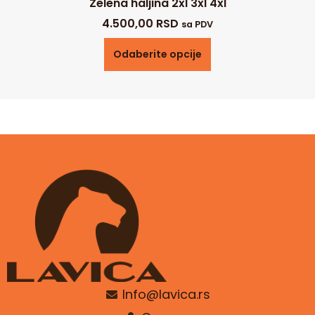
Zelena haljina 2xl 3xl 4xl
4.500,00
RSD
sa PDV
Odaberite opcije
Info@lavica.rs