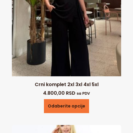
Crni komplet 2xl 3xl 4xl 5xl
4.800,00
RSD
sa PDV
Odaberite opcije