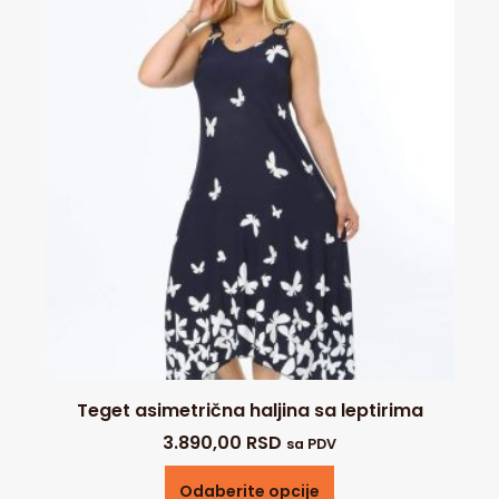
Teget asimetrična haljina sa leptirima
3.890,00
RSD
sa PDV
Odaberite opcije