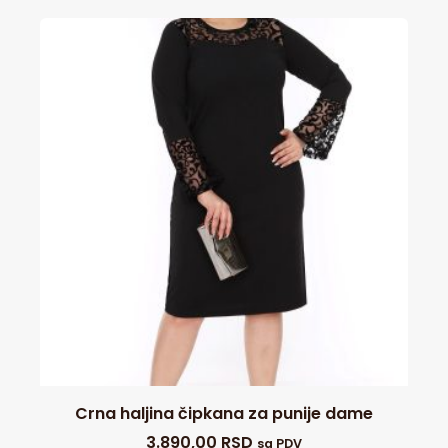
Crna haljina čipkana za punije dame
3.890,00
RSD
sa PDV