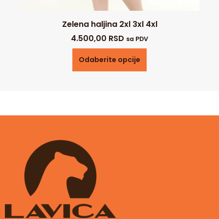
Zelena haljina 2xl 3xl 4xl
4.500,00
RSD
sa PDV
Odaberite opcije