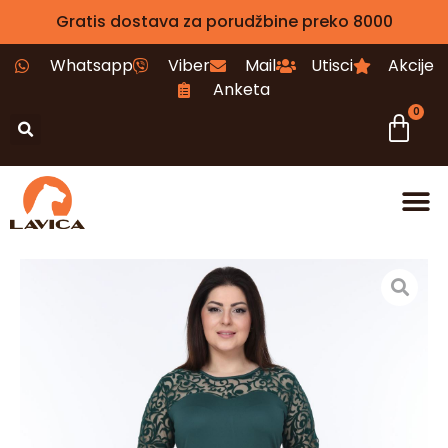
Gratis dostava za porudžbine preko 8000
Whatsapp
Viber
Mail
Utisci
Akcije
Anketa
0