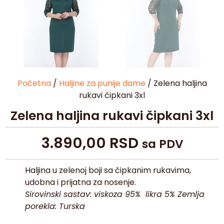
Početna
/
Haljine za punije dame
/ Zelena haljina
rukavi čipkani 3xl
Zelena haljina rukavi čipkani 3xl
3.890,00
RSD
sa PDV
Haljina u zelenoj boji sa čipkanim rukavima,
udobna i prijatna za nosenje.
Sirovinski sastav: viskoza 95% likra 5%
Zemlja
porekla: Turska