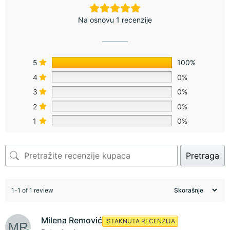
Na osnovu 1 recenzije
5
100%
4
0%
3
0%
2
0%
1
0%
Pretraga
1-1 of 1 review
Milena Remović
ISTAKNUTA RECENZIJA