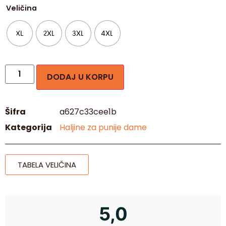
Veličina
XL
2XL
3XL
4XL
DODAJ U KORPU
Šifra
a627c33cee1b
Kategorija
Haljine za punije dame
TABELA VELIČINA
5,0