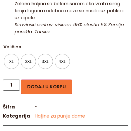
Zelena haljina sa belom sarom oko vrata sireg
kroja lagana i udobna moze se nositi i uz patike i
uz cipele.
00:09
00:20
Sirovinski sastav: viskoza 95% elastin 5% Zemlja
porekla: Turska
Veličina
XL
2XL
3XL
4XL
DODAJ U KORPU
Šifra
-
Kategorija
Haljine za punije dame