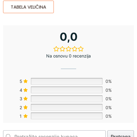
TABELA VELIČINA
0,0
Na osnovu 0 recenzija
5
0%
4
0%
3
0%
2
0%
1
0%
Pretraga