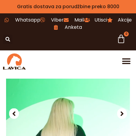
Gratis dostava za porudžbine preko 8000
Whatsapp
Viber
Mail
Utisci
Akcije
Anketa
0