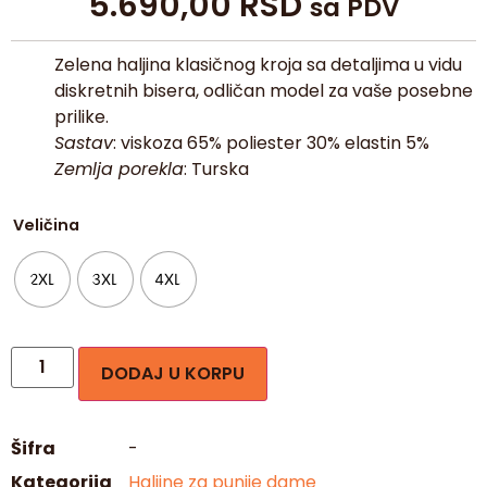
5.690,00
RSD
sa PDV
Zelena haljina klasičnog kroja sa detaljima u vidu
diskretnih bisera, odličan model za vaše posebne
prilike.
Sastav
: viskoza 65% poliester 30% elastin 5%
Zemlja porekla
: Turska
Veličina
2XL
3XL
4XL
DODAJ U KORPU
Šifra
-
Kategorija
Haljine za punije dame