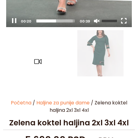
00:20
00:39
Početna
/
Haljine za punije dame
/ Zelena koktel
haljina 2xl 3xl 4xl
Zelena koktel haljina 2xl 3xl 4xl