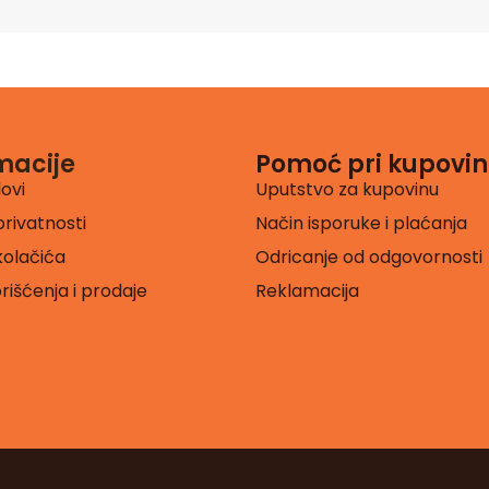
macije
Pomoć pri kupovin
lovi
Uputstvo za kupovinu
privatnosti
Način isporuke i plaćanja
 kolačića
Odricanje od odgovornosti
orišćenja i prodaje
Reklamacija