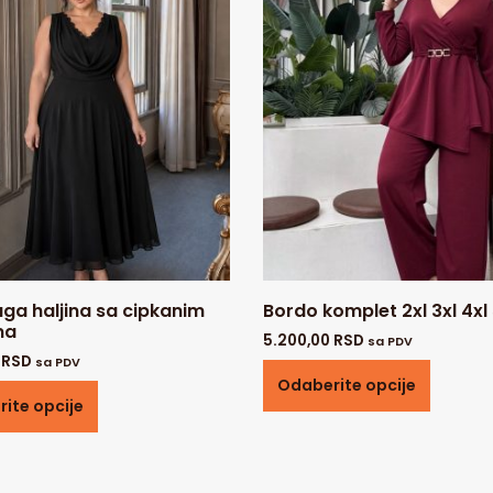
ga haljina sa cipkanim
Bordo komplet 2xl 3xl 4xl 
ma
5.200,00
RSD
sa PDV
0
RSD
sa PDV
Odaberite opcije
ite opcije