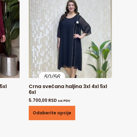
5xl
Crna svečana haljina 3xl 4xl 5xl
6xl
5.700,00
RSD
sa PDV
Odaberite opcije