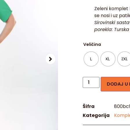
Zeleni komplet 
se nosi i uz pati
Sirovinski sast
porekla: Turska
Veličina
L
XL
2XL
DODAJ U
Šifra
800bc
Kategorija
Komple