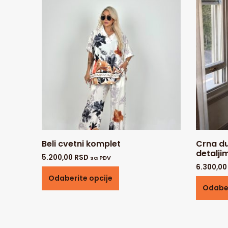
Beli cvetni komplet
Crna du
detalji
5.200,00
RSD
sa PDV
6.300,0
Odaberite opcije
Odaber