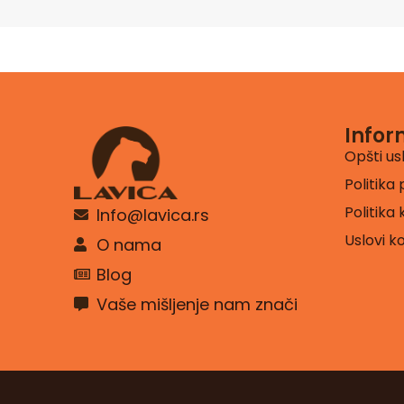
Infor
Opšti us
Politika 
Politika
Info@lavica.rs
Uslovi k
O nama
Blog
Vaše mišljenje nam znači