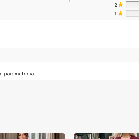
2
1
im parametrima.