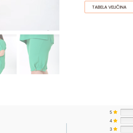
TABELA VELIČINA
5
4
3