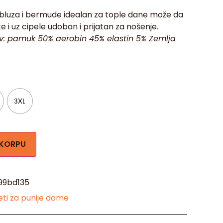
bluza i bermude idealan za tople dane može da
ke i uz cipele udoban i prijatan za nošenje.
av: pamuk 50% aerobin 45% elastin 5% Zemlja
3XL
 KORPU
99bd135
ti za punije dame