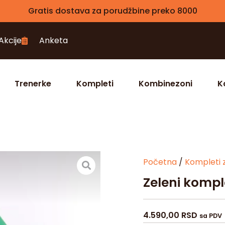
Gratis dostava za porudžbine preko 8000
Akcije
Anketa
Trenerke
Kompleti
Kombinezoni
K
Početna
/
Kompleti 
Zeleni komple
4.590,00
RSD
sa PDV