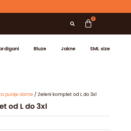
0
ardigani
Bluze
Jakne
SML size
za punije dame
/ Zeleni komplet od L do 3xl
t od L do 3xl