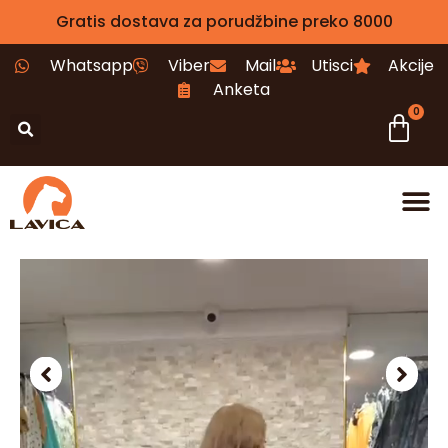
Gratis dostava za porudžbine preko 8000
Whatsapp
Viber
Mail
Utisci
Akcije
Anketa
0