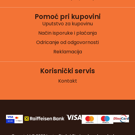
Pomoć pri kupovini
Uputstvo za kupovinu
Način isporuke i plaćanja
Odricanje od odgovornosti
Reklamacija
Korisnički servis
Kontakt