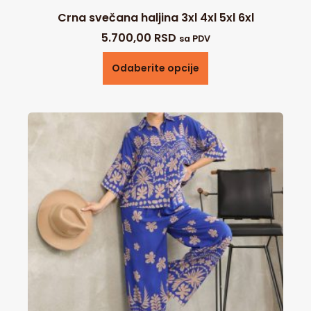
Crna svečana haljina 3xl 4xl 5xl 6xl
5.700,00
RSD
sa PDV
Odaberite opcije