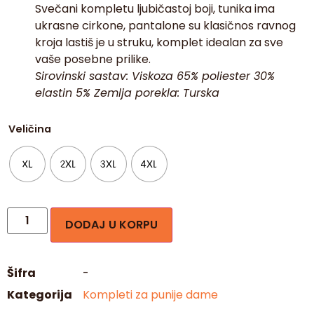
Svečani kompletu ljubičastoj boji, tunika ima
ukrasne cirkone, pantalone su klasičnos ravnog
kroja lastiš je u struku, komplet idealan za sve
vaše posebne prilike.
Sirovinski sastav: Viskoza 65% poliester 30%
elastin 5% Zemlja porekla: Turska
Veličina
XL
2XL
3XL
4XL
DODAJ U KORPU
Šifra
-
Kategorija
Kompleti za punije dame