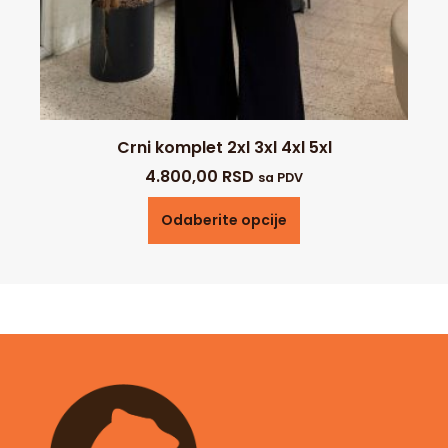
Crni komplet 2xl 3xl 4xl 5xl
4.800,00
RSD
sa PDV
Odaberite opcije