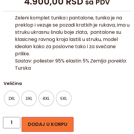
4.900,00
RSD
sa PDV
Zeleni komplet tunika i pantalone, tunika je na
preklop i vezuje se pozadi kratkih je rukava, ima u
struku ukrasnu šnalu boje zlata, pantalone su
klasicneg ravnog kroja lastiš u struku, model
idealan kako za poslovne tako i za svečane
prilike.
Sastav
: poliester 95% elastin 5%
Zemlja porekla
:
Turska
Veličina
2XL
3XL
4XL
5XL
DODAJ U KORPU