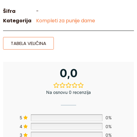
Šifra
-
Kategorija
Kompleti za punije dame
TABELA VELIČINA
0,0
Na osnovu 0 recenzija
5
0%
4
0%
3
0%