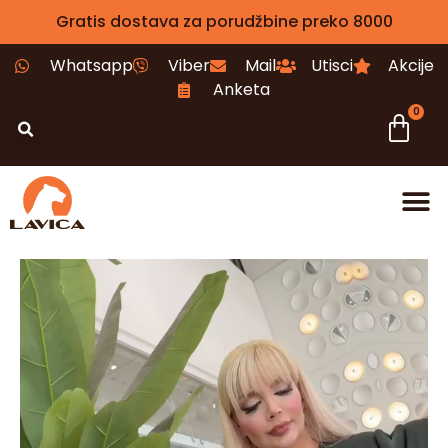
Gratis dostava za porudžbine preko 8000
Whatsapp
Viber
Mail
Utisci
Akcije
Anketa
0