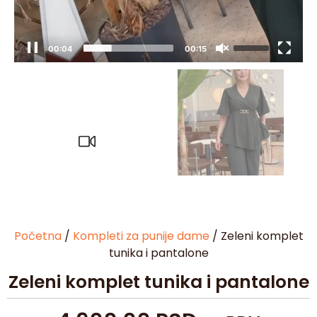
00:05
00:15
Početna
/
Kompleti za punije dame
/ Zeleni komplet
tunika i pantalone
Zeleni komplet tunika i pantalone