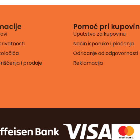
macije
Pomoć pri kupovin
lovi
Uputstvo za kupovinu
privatnosti
Način isporuke i plaćanja
 kolačića
Odricanje od odgovornosti
orišćenja i prodaje
Reklamacija