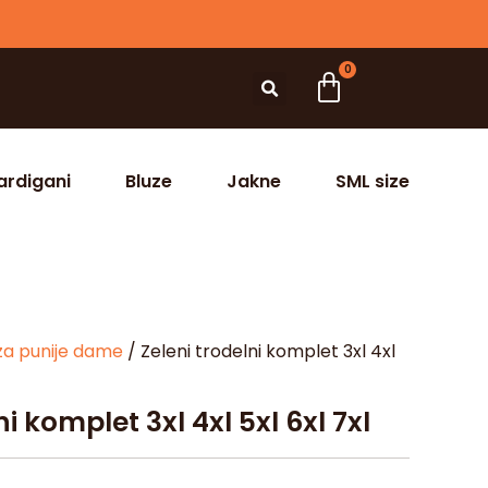
0
ardigani
Bluze
Jakne
SML size
za punije dame
/ Zeleni trodelni komplet 3xl 4xl
ni komplet 3xl 4xl 5xl 6xl 7xl