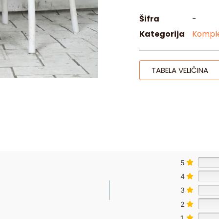
Šifra
-
Kategorija
Komple
TABELA VELIČINA
5
4
3
2
1