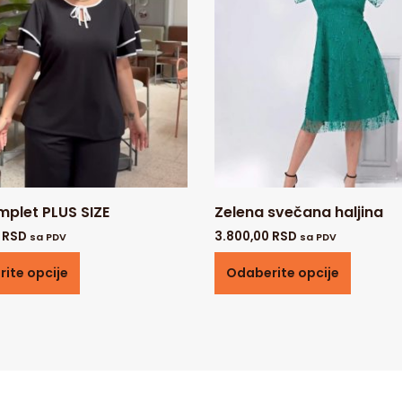
mplet PLUS SIZE
Zelena svečana haljina
0
RSD
3.800,00
RSD
sa PDV
sa PDV
ite opcije
Odaberite opcije