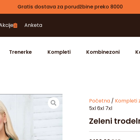
Gratis dostava za porudžbine preko 8000
Akcije
Anketa
Trenerke
Kompleti
Kombinezoni
K
Početna
/
Kompleti 
5xl 6xl 7xl
Zeleni trodel