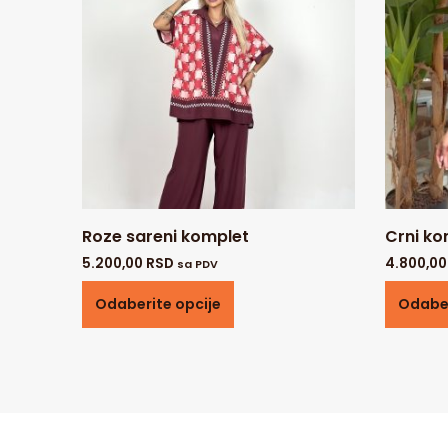
Roze sareni komplet
Crni ko
5.200,00
RSD
4.800,0
sa PDV
Odaberite opcije
Odaber