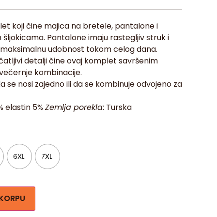
et koji čine majica na bretele, pantalone i
šljokicama. Pantalone imaju rastegljiv struk i
ža maksimalnu udobnost tokom celog dana.
atljivi detalji čine ovaj komplet savršenim
večernje kombinacije.
se nosi zajedno ili da se kombinuje odvojeno za
% elastin 5%
Zemlja porekla
: Turska
6XL
7XL
 KORPU