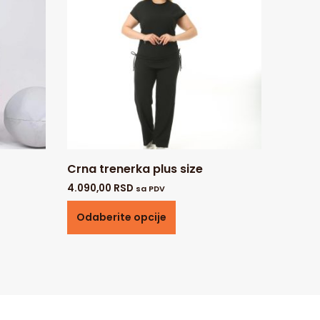
Crna trenerka plus size
4.090,00
RSD
sa PDV
Odaberite opcije