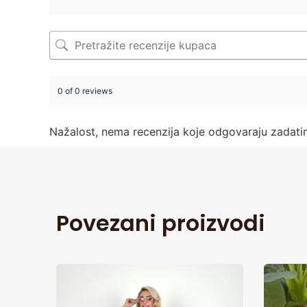
0 of 0 reviews
Nažalost, nema recenzija koje odgovaraju zadat
Povezani proizvodi