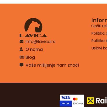
Infor
Opšti us
Politika 
Politika
Info@lavica.rs
Uslovi k
O nama
Blog
Vaše mišljenje nam znači