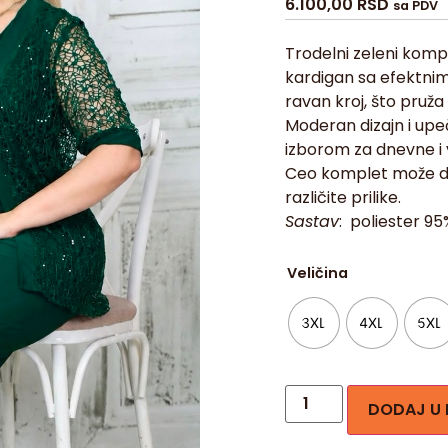
6.100,00
RSD
sa PDV
Trodelni zeleni kompl
kardigan sa efektnim 
ravan kroj, što pru
Moderan dizajn i upeč
izborom za dnevne i 
Ceo komplet može da 
različite prilike.
Sastav
: poliester 95
Veličina
3XL
4XL
5XL
DODAJ U