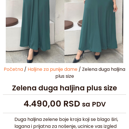
Početna
/
Haljine za punije dame
/ Zelena duga haljina
plus size
Zelena duga haljina plus size
4.490,00
RSD
sa PDV
Duga haljina zelene boje kroja koji se blago širi,
lagana i prijatna za nošenje, ucinice vas izgled