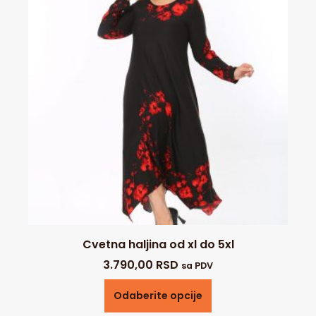
Cvetna haljina od xl do 5xl
3.790,00
RSD
sa PDV
Odaberite opcije