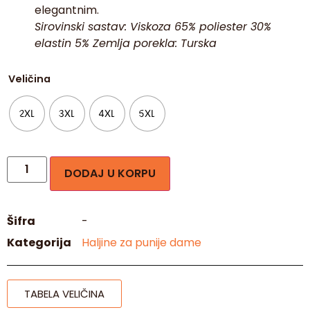
elegantnim.
Sirovinski sastav: Viskoza 65% poliester 30%
elastin 5% Zemlja porekla: Turska
Veličina
2XL
3XL
4XL
5XL
DODAJ U KORPU
Šifra
-
Kategorija
Haljine za punije dame
TABELA VELIČINA