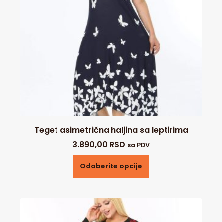
Teget asimetrična haljina sa leptirima
3.890,00
RSD
sa PDV
Odaberite opcije