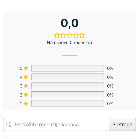
0,0
Na osnovu 0 recenzija
5
0%
4
0%
3
0%
2
0%
1
0%
Pretraga