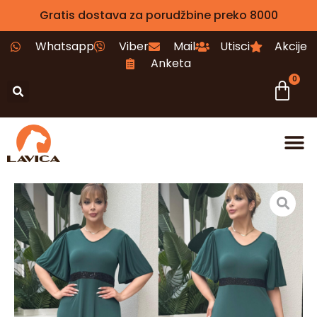
Gratis dostava za porudžbine preko 8000
Whatsapp
Viber
Mail
Utisci
Akcije
Anketa
0